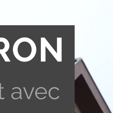
RON
t avec