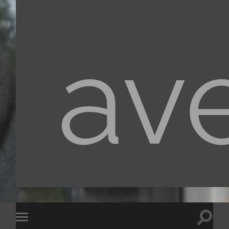
av
Toggle
Toggle
search