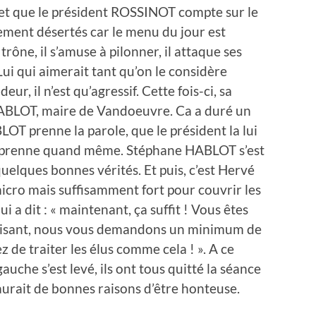
r et que le président ROSSINOT compte sur le
vement désertés car le menu du jour est
rône, il s’amuse à pilonner, il attaque ses
Lui qui aimerait tant qu’on le considère
, il n’est qu’agressif. Cette fois-ci, sa
ABLOT, maire de Vandoeuvre. Ca a duré un
OT prenne la parole, que le président la lui
 prenne quand même. Stéphane HABLOT s’est
 quelques bonnes vérités. Et puis, c’est Hervé
icro mais suffisamment fort pour couvrir les
ui a dit : « maintenant, ça suffit ! Vous êtes
éprisant, nous vous demandons un minimum de
z de traiter les élus comme cela ! ». A ce
uche s’est levé, ils ont tous quitté la séance
aurait de bonnes raisons d’être honteuse.