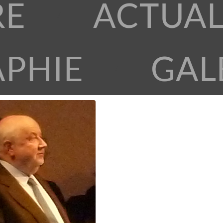
RE
ACTUAL
APHIE
GAL