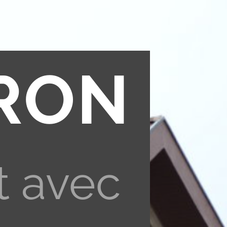
RON
t avec