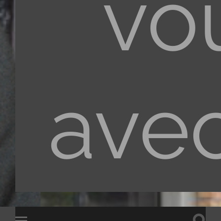
vo
ave