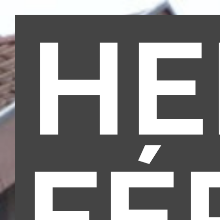
HE
FÉ