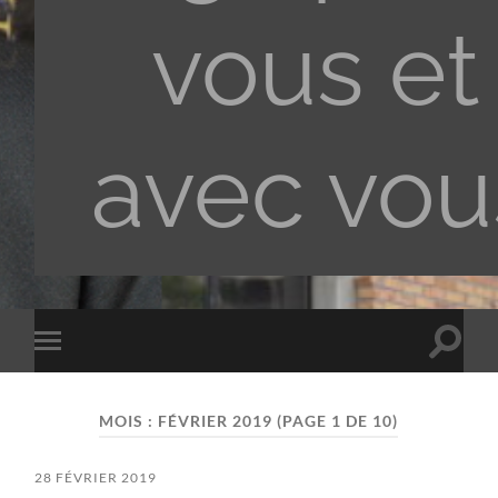
vous et
avec vou
Toggle
Toggle
search
mobile
field
menu
MOIS :
FÉVRIER 2019
(PAGE 1 DE 10)
28 FÉVRIER 2019