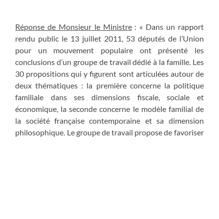
Réponse de Monsieur le Ministre
: « Dans un rapport
rendu public le 13 juillet 2011, 53 députés de l’Union
pour un mouvement populaire ont présenté les
conclusions d’un groupe de travail dédié à la famille. Les
30 propositions qui y figurent sont articulées autour de
deux thématiques : la première concerne la politique
familiale dans ses dimensions fiscale, sociale et
économique, la seconde concerne le modèle familial de
la société française contemporaine et sa dimension
philosophique. Le groupe de travail propose de favoriser
la famille durable, conçue comme un lieu de stabilité
sociale et matérielle, de solidarité intergénérationnelle,
conforme à l’intérêt de l’enfant. Pour le groupe de travail,
cette stabilité trouve sa traduction dans l’institution du
mariage « acte fondateur d’un couple voulu comme
durable ». Considérant que le mariage ne peut être
dissocié de la présomption de paternité qui en résulte et