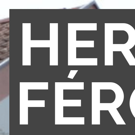
HE
FÉ