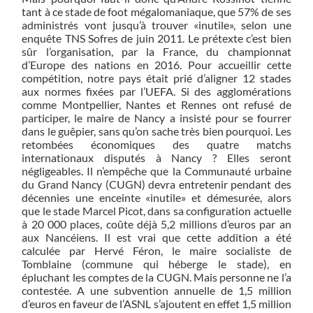
tant à ce stade de foot mégalomaniaque, que 57% de ses
administrés vont jusqu’à trouver «inutile», selon une
enquête TNS Sofres de juin 2011. Le prétexte c’est bien
sûr l’organisation, par la France, du championnat
d’Europe des nations en 2016. Pour accueillir cette
compétition, notre pays était prié d’aligner 12 stades
aux normes fixées par l’UEFA. Si des agglomérations
comme Montpellier, Nantes et Rennes ont refusé de
participer, le maire de Nancy a insisté pour se fourrer
dans le guêpier, sans qu’on sache très bien pourquoi. Les
retombées économiques des quatre matchs
internationaux disputés à Nancy ? Elles seront
négligeables. Il n’empêche que la Communauté urbaine
du Grand Nancy (CUGN) devra entretenir pendant des
décennies une enceinte «inutile» et démesurée, alors
que le stade Marcel Picot, dans sa configuration actuelle
à 20 000 places, coûte déjà 5,2 millions d’euros par an
aux Nancéiens. Il est vrai que cette addition a été
calculée par Hervé Féron, le maire socialiste de
Tomblaine (commune qui héberge le stade), en
épluchant les comptes de la CUGN. Mais personne ne l’a
contestée. A une subvention annuelle de 1,5 million
d’euros en faveur de l’ASNL s’ajoutent en effet 1,5 million