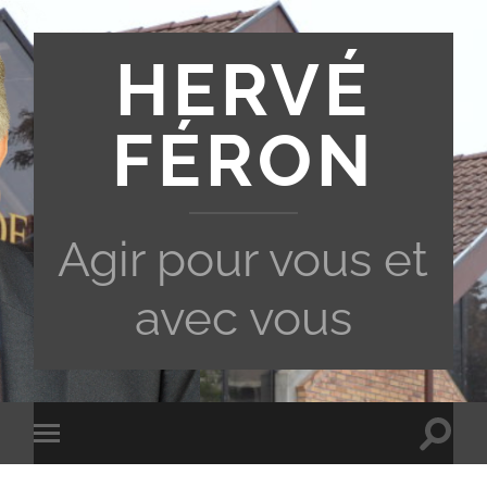
HERVÉ
FÉRON
Agir pour vous et
avec vous
Toggle
Toggle
search
mobile
field
menu