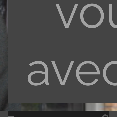
vo
ave