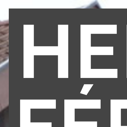
HE
FÉ