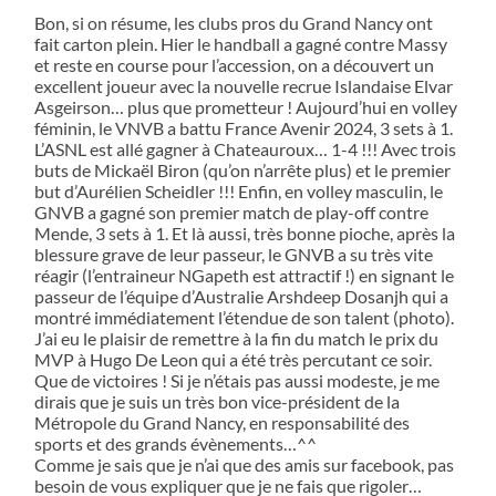
Bon, si on résume, les clubs pros du Grand Nancy ont
fait carton plein. Hier le handball a gagné contre Massy
et reste en course pour l’accession, on a découvert un
excellent joueur avec la nouvelle recrue Islandaise Elvar
Asgeirson… plus que prometteur ! Aujourd’hui en volley
féminin, le VNVB a battu France Avenir 2024, 3 sets à 1.
L’ASNL est allé gagner à Chateauroux… 1-4 !!! Avec trois
buts de Mickaël Biron (qu’on n’arrête plus) et le premier
but d’Aurélien Scheidler !!! Enfin, en volley masculin, le
GNVB a gagné son premier match de play-off contre
Mende, 3 sets à 1. Et là aussi, très bonne pioche, après la
blessure grave de leur passeur, le GNVB a su très vite
réagir (l’entraineur NGapeth est attractif !) en signant le
passeur de l’équipe d’Australie Arshdeep Dosanjh qui a
montré immédiatement l’étendue de son talent (photo).
J’ai eu le plaisir de remettre à la fin du match le prix du
MVP à Hugo De Leon qui a été très percutant ce soir.
Que de victoires ! Si je n’étais pas aussi modeste, je me
dirais que je suis un très bon vice-président de la
Métropole du Grand Nancy, en responsabilité des
sports et des grands évènements…^^
Comme je sais que je n’ai que des amis sur facebook, pas
besoin de vous expliquer que je ne fais que rigoler…