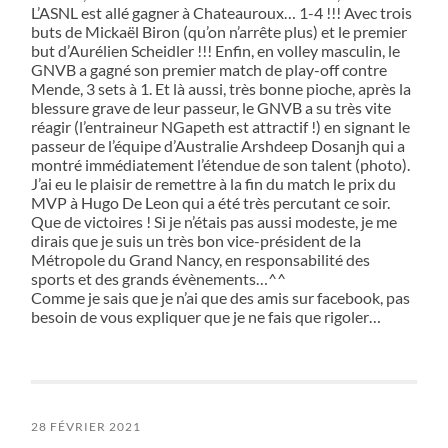
L’ASNL est allé gagner à Chateauroux… 1-4 !!! Avec trois
buts de Mickaël Biron (qu’on n’arrête plus) et le premier
but d’Aurélien Scheidler !!! Enfin, en volley masculin, le
GNVB a gagné son premier match de play-off contre
Mende, 3 sets à 1. Et là aussi, très bonne pioche, après la
blessure grave de leur passeur, le GNVB a su très vite
réagir (l’entraineur NGapeth est attractif !) en signant le
passeur de l’équipe d’Australie Arshdeep Dosanjh qui a
montré immédiatement l’étendue de son talent (photo).
J’ai eu le plaisir de remettre à la fin du match le prix du
MVP à Hugo De Leon qui a été très percutant ce soir.
Que de victoires ! Si je n’étais pas aussi modeste, je me
dirais que je suis un très bon vice-président de la
Métropole du Grand Nancy, en responsabilité des
sports et des grands évènements…^^
Comme je sais que je n’ai que des amis sur facebook, pas
besoin de vous expliquer que je ne fais que rigoler…
28 FÉVRIER 2021