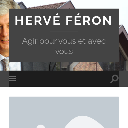
HERVÉ FÉRON
Agir pour vous et avec
vous
Toggle
Toggle
search
mobile
field
menu