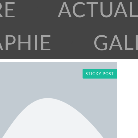
RE
ACTUAL
APHIE
GAL
STICKY POST