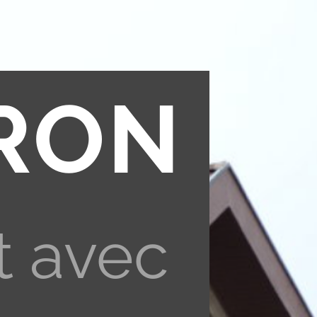
RON
t avec