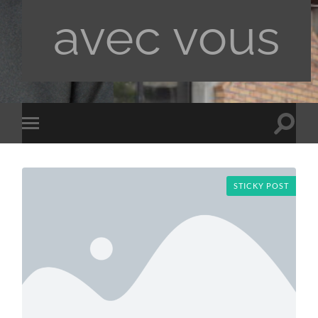
avec vous
Toggle
Toggle
search
mobile
field
menu
STICKY POST