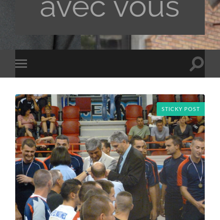
avec vous
Toggle
Toggle
search
mobile
field
menu
STICKY POST