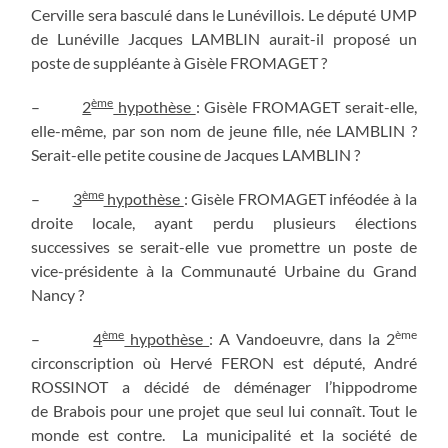
Cerville sera basculé dans le Lunévillois. Le député UMP
de Lunéville Jacques LAMBLIN aurait-il proposé un
poste de suppléante à Gisèle FROMAGET ?
ème
–
2
hypothèse
: Gisèle FROMAGET serait-elle,
elle-même, par son nom de jeune fille, née LAMBLIN ?
Serait-elle petite cousine de Jacques LAMBLIN ?
ème
–
3
hypothèse
: Gisèle FROMAGET inféodée à la
droite locale, ayant perdu plusieurs élections
successives se serait-elle vue promettre un poste de
vice-présidente à la Communauté Urbaine du Grand
Nancy ?
ème
ème
–
4
hypothèse
: A Vandoeuvre, dans la 2
circonscription où Hervé FERON est député, André
ROSSINOT a décidé de déménager l’hippodrome
de Brabois pour une projet que seul lui connaît. Tout le
monde est contre. La municipalité et la société de