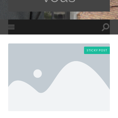
Toggle
Toggle
search
mobile
field
menu
STICKY POST