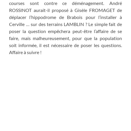
courses sont contre ce déménagement. André
ROSSINOT aurait-il proposé à Gisèle FROMAGET de
déplacer l’hippodrome de Brabois pour l’installer à
Cerville … sur des terrains LAMBLIN ? Le simple fait de
poser la question empêchera peut-être l’affaire de se
faire, mais malheureusement, pour que la population
soit informée, il est nécessaire de poser les questions.
Affaire à suivre !
Actualité
ARTICLE PRÉCÉDENT
Hervé FERON sur France 3 aujourd’hui et demain soir
ARTICLE SUIVANT
Le Tour de France sera bien à Tomblaine… Rassurez-vous,
le stade Marcel Picot y est encore !