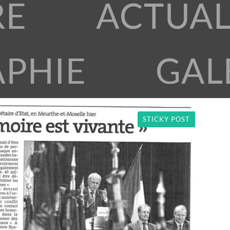
RE
ACTUAL
APHIE
GAL
STICKY POST