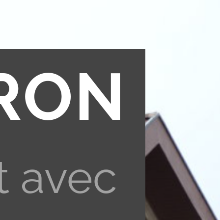
RON
t avec