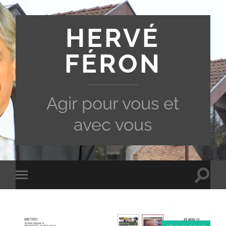
HERVÉ
FÉRON
Agir pour vous et
avec vous
Toggle
Toggle
search
mobile
field
menu