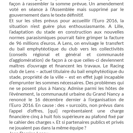
façon à rassembler la somme prévue. Un amendement
voté en séance à l’Assemblée mais supprimé par le
gouvernement dans le texte définitif.
Et sur les sites prévus pour accueillir l’Euro 2016, la
situation n’est guère plus enthousiasmante. A Lille,
l’adaptation du stade en construction aux nouvelles
normes parasismiques pourrait faire grimper la facture
de 96 millions d’euros. A Lens, on envisage le transfert
du bail emphytéotique du club vers les collectivités
(conseils régional et général et communauté
d’agglomération) de façon à ce que celles-ci deviennent
maîtres d’ouvrage et financent les travaux. Le Racing
club de Lens – actuel titulaire du bail emphytéotique du
stade, propriété de la ville – est en effet jugé incapable
d’emprunter les sommes nécessaires. Des problèmes qui
ne se posent plus à Nancy. Admise parmi les hôtes de
l’événement, la communauté urbaine du Grand Nancy a
renoncé le 16 décembre dernier à l’organisation de
l’Euro 2016. En cause : des « surcoûts, non prévus dans
l’appel d’offres, [qui] représentaient une charge
financière cinq à huit fois supérieure au plafond fixé par
le cahier des charges ». Et si partenaires publics et privés
ne jouaient pas dans la même équipe ?