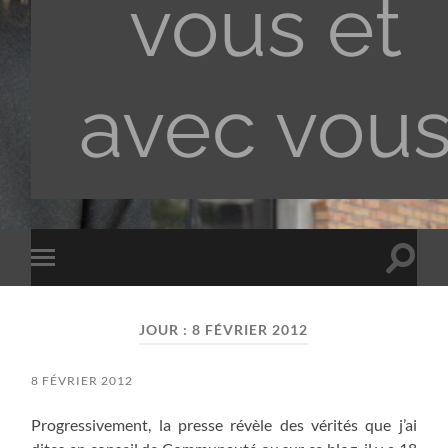
vous et
avec vou
Toggle
Toggle
search
mobile
field
menu
JOUR :
8 FÉVRIER 2012
8 FÉVRIER 2012
Progressivement, la presse révèle des vérités que j’ai