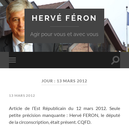
HERVÉ FÉRON
Agir pour vous et avec vous
Toggle
Toggle
search
mobile
field
menu
JOUR :
13 MARS 2012
13 MARS 2012
Article de l’Est Républicain du 12 mars 2012. Seule
petite précision manquante : Hervé FERON, le député
de la circonscription, était présent. CQFD.