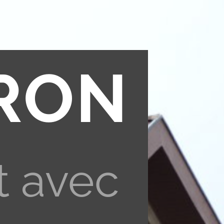
RON
t avec