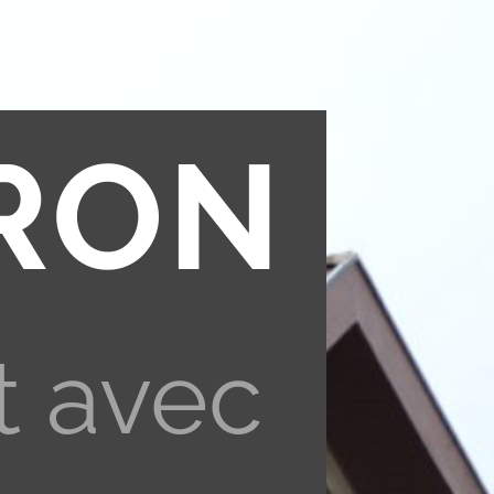
RON
t avec