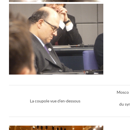
Mosco li
La coupole vue d’en-dessous
du sy