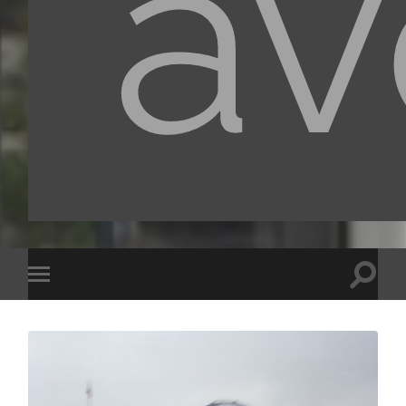
av
Toggle
Toggle
search
mobile
field
menu