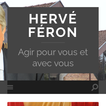
HERVÉ
FÉRON
Agir pour vous et
avec vous
Toggle
Toggle
search
mobile
field
menu