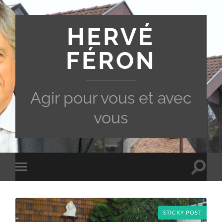
HERVÉ
FÉRON
Agir pour vous et avec
vous
Toggle
Toggle
search
mobile
field
menu
STICKY POST