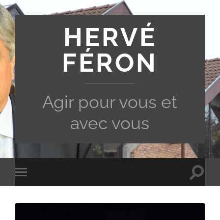
HERVÉ
FÉRON
Agir pour vous et
avec vous
Toggle
Toggle
search
mobile
field
menu