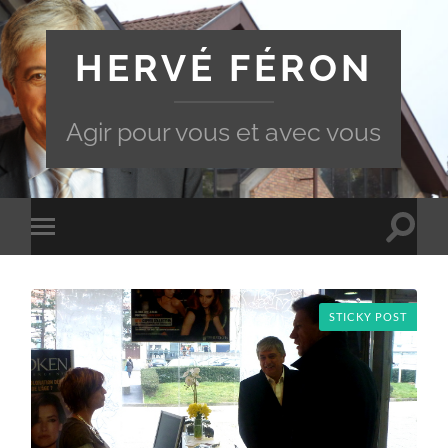
HERVÉ FÉRON
Agir pour vous et avec vous
Toggle
Toggle
search
mobile
field
menu
STICKY POST