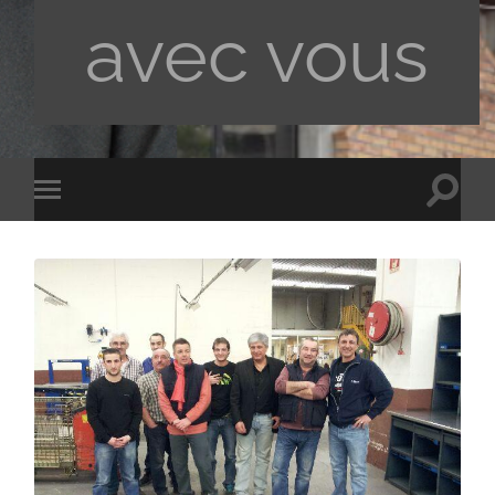
avec vous
Toggle
Toggle
search
mobile
field
menu