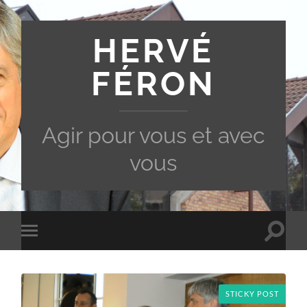
HERVÉ
FÉRON
Agir pour vous et avec
vous
Toggle
Toggle
search
mobile
field
menu
STICKY POST