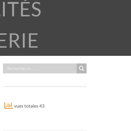
ITÉS
ERIE
vues totales 43