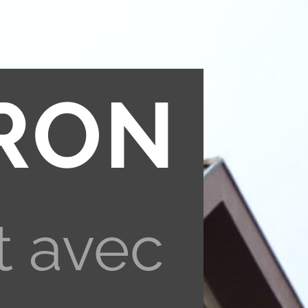
RON
t avec