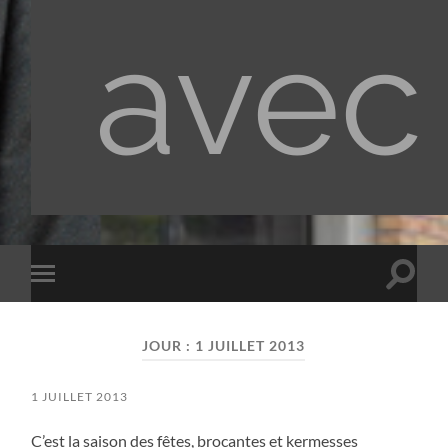
avec
Toggle
Toggle
search
mobile
field
menu
JOUR :
1 JUILLET 2013
1 JUILLET 2013
C’est la saison des fêtes, brocantes et kermesses