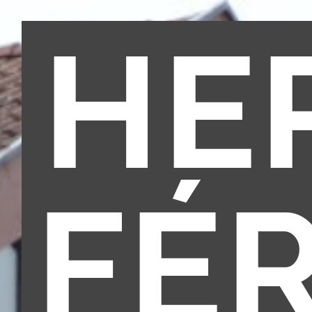
HE
FÉ