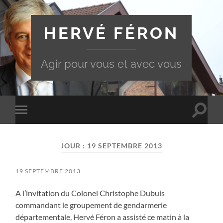
HERVÉ FÉRON
Agir pour vous et avec vous
Toggle
Toggle
search
mobile
field
menu
JOUR :
19 SEPTEMBRE 2013
19 SEPTEMBRE 2013
A l’invitation du Colonel Christophe Dubuis
commandant le groupement de gendarmerie
départementale, Hervé Féron a assisté ce matin à la