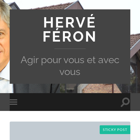
HERVÉ
FÉRON
Agir pour vous et avec
vous
Toggle
Toggle
search
mobile
field
menu
STICKY POST