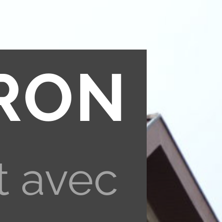
RON
t avec