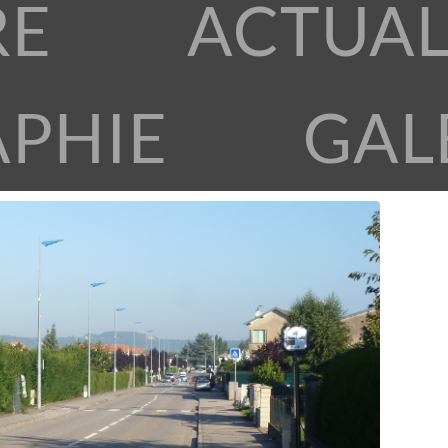
RE
ACTUAL
APHIE
GAL