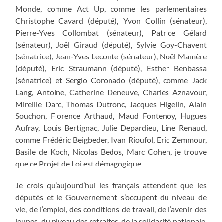
Monde, comme Act Up, comme les parlementaires
Christophe Cavard (député), Yvon Collin (sénateur),
Pierre-Yves Collombat (sénateur), Patrice Gélard
(sénateur), Joël Giraud (député), Sylvie Goy-Chavent
(sénatrice), Jean-Yves Leconte (sénateur), Noël Mamère
(député), Eric Straumann (député), Esther Benbassa
(sénatrice) et Sergio Coronado (député), comme Jack
Lang, Antoine, Catherine Deneuve, Charles Aznavour,
Mireille Darc, Thomas Dutronc, Jacques Higelin, Alain
Souchon, Florence Arthaud, Maud Fontenoy, Hugues
Aufray, Louis Bertignac, Julie Depardieu, Line Renaud,
comme Frédéric Beigbeder, Ivan Rioufol, Eric Zemmour,
Basile de Koch, Nicolas Bedos, Marc Cohen, je trouve
que ce Projet de Loi est démagogique.
Je crois qu’aujourd’hui les français attendent que les
députés et le Gouvernement s’occupent du niveau de
vie, de l’emploi, des conditions de travail, de l’avenir des
jeunes, du niveau des retraites, de la solidarité nationale,