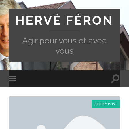
HERVÉ FÉRON
Agir pour vous et avec
vous
Toggle
Toggle
search
mobile
field
menu
STICKY POST