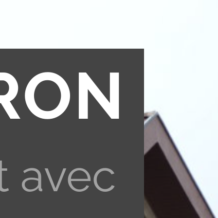
RON
t avec