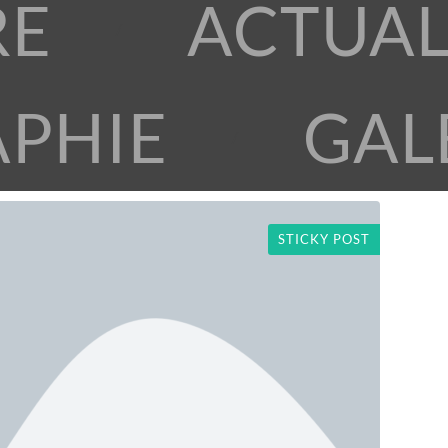
RE
ACTUAL
APHIE
GAL
STICKY POST