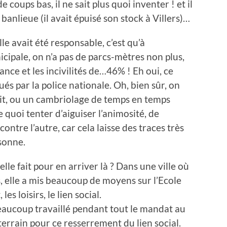
 coups bas, il ne sait plus quoi inventer ! et il
banlieue (il avait épuisé son stock à Villers)…
lle avait été responsable, c’est qu’à
icipale, on n’a pas de parcs-mètres non plus,
ance et les incivilités de…46% ! Eh oui, ce
ués par la police nationale. Oh, bien sûr, on
lit, ou un cambriolage de temps en temps
e quoi tenter d’aiguiser l’animosité, de
ontre l’autre, car cela laisse des traces très
sonne.
lle fait pour en arriver là ? Dans une ville où
, elle a mis beaucoup de moyens sur l’Ecole
les loisirs, le lien social.
 beaucoup travaillé pendant tout le mandat au
 terrain pour ce resserrement du lien social.