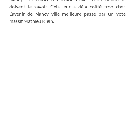
doivent le savoir. Cela leur a déjà coûté trop cher.
L’avenir de Nancy ville meilleure passe par un vote
massif Mathieu Klein.
Elections municipales et communautaires 2014
ARTICLE PRÉCÉDENT
Tous mobilisés pour voter Mathieu Klein
ARTICLE SUIVANT
Les infos qui ne vous ont jamais été communiquées