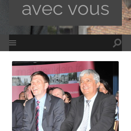
avec vous
Toggle
Toggle
search
mobile
field
menu