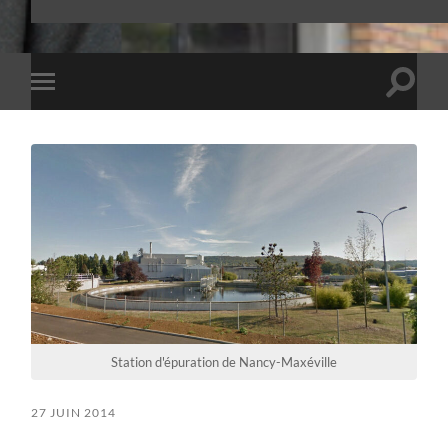
Toggle
Toggle
search
mobile
field
menu
Station d'épuration de Nancy-Maxéville
27 JUIN 2014