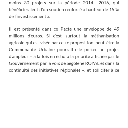
moins 30 projets sur la période 2014– 2016, qui
bénéficieraient d’un soutien renforcé à hauteur de 15 %
de l’investissement ».
Il est présenté dans ce Pacte une enveloppe de 45
millions d’euros. Si c’est surtout la méthanisation
agricole qui est visée par cette proposition, peut-être la
Communauté Urbaine pourrait-elle porter un projet
d’ampleur – à la fois en écho à la priorité affichée par le
Gouvernement par la voix de Ségolène ROYAL et dans la
continuité des initiatives régionales –, et solliciter à ce
titre le Conseil Régional afin d’envisager l’éligibilité d’un
tel dispositif novateur.
Pour toutes ces raisons, Monsieur le Président, si la
délibération que vous soumettez aujourd’hui à notre
appréciation est consensuelle et de bon sens, il m’est
apparu important de vous faire part de cette nouvelle
opportunité, très ambitieuse, ouverte aux collectivités