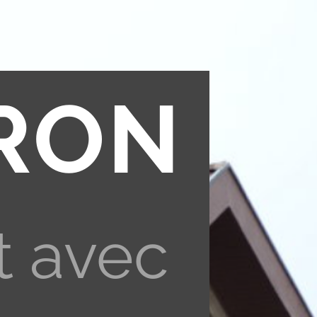
RON
t avec