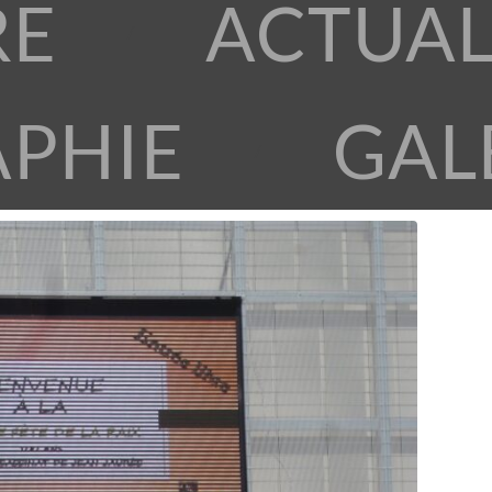
RE
ACTUAL
APHIE
GAL