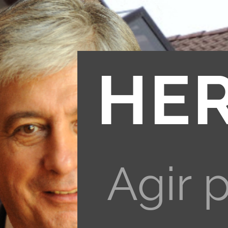
HE
Agir 