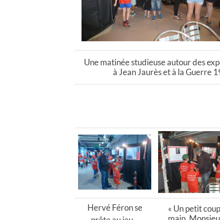
Une matinée studieuse autour des exp
à Jean Jaurès et à la Guerre 
Hervé Féron se
« Un petit cou
main, Monsieur
prête au jeu…