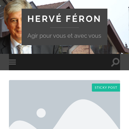
HERVÉ FÉRON
Agir pour vous et avec vous
Toggle
Toggle
search
mobile
field
menu
STICKY POST