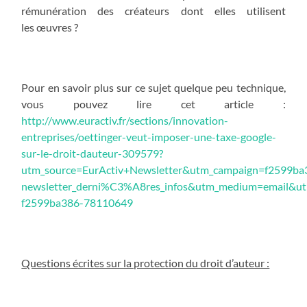
rémunération des créateurs dont elles utilisent
les œuvres ?
Pour en savoir plus sur ce sujet quelque peu technique,
vous pouvez lire cet article :
http://www.euractiv.fr/sections/innovation-
entreprises/oettinger-veut-imposer-une-taxe-google-
sur-le-droit-dauteur-309579?
utm_source=EurActiv+Newsletter&utm_campaign=f2599ba
newsletter_derni%C3%A8res_infos&utm_medium=email&u
f2599ba386-78110649
Questions écrites sur la protection du droit d’auteur :