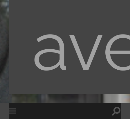
av
Toggle
Toggle
search
mobile
field
menu