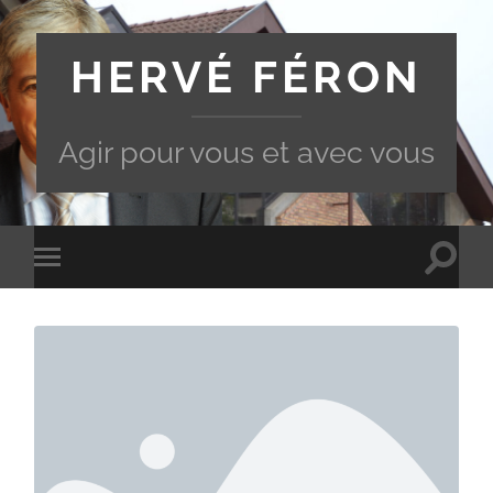
HERVÉ FÉRON
Agir pour vous et avec vous
Toggle
Toggle
search
mobile
field
menu