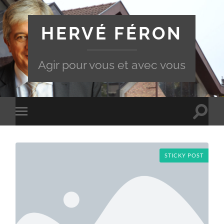
HERVÉ FÉRON
Agir pour vous et avec vous
Toggle
Toggle
search
mobile
field
menu
STICKY POST