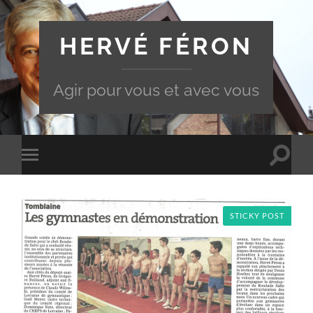
HERVÉ FÉRON
Agir pour vous et avec vous
Toggle
Toggle
search
mobile
field
menu
STICKY POST