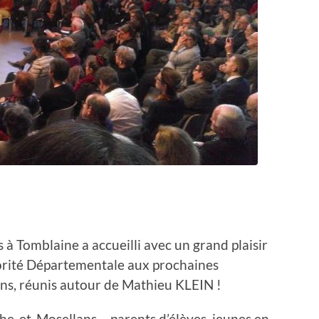
 à Tomblaine a accueilli avec un grand plaisir
jorité Départementale aux prochaines
ins, réunis autour de Mathieu KLEIN !
he-et-Mosellans – parents d’élèves, jeunes en