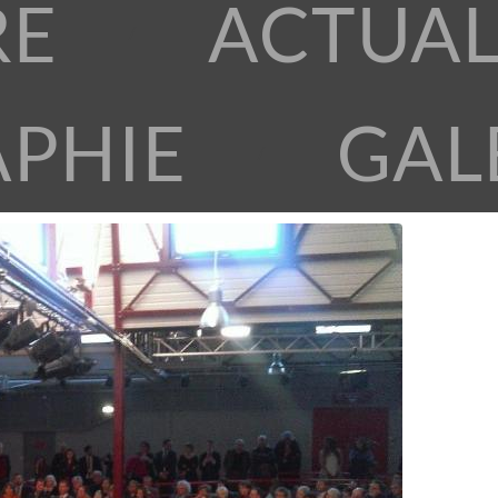
RE
ACTUAL
APHIE
GAL