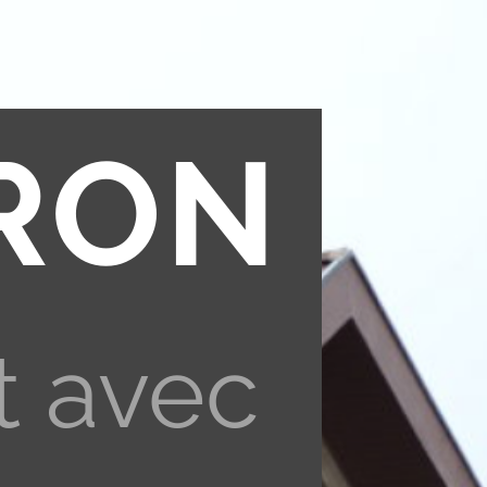
RON
t avec