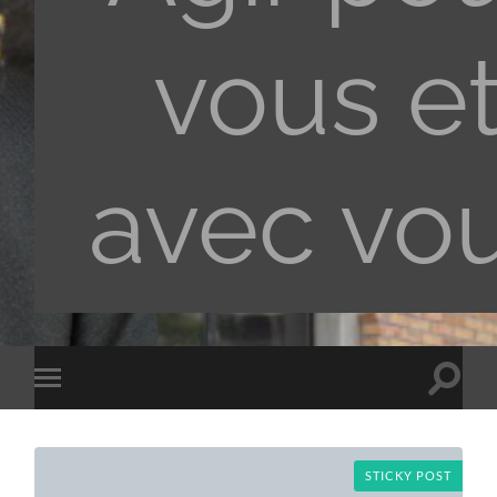
vous e
avec vo
Toggle
Toggle
search
mobile
field
menu
STICKY POST