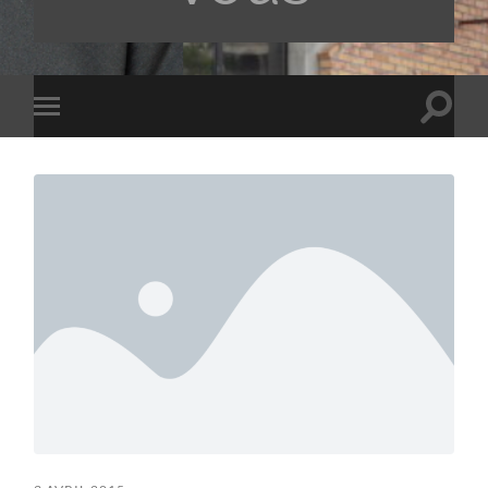
Toggle
Toggle
search
mobile
field
menu