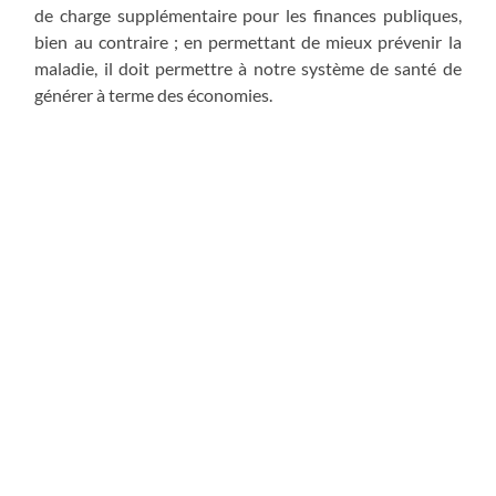
de charge supplémentaire pour les finances publiques,
bien au contraire ; en permettant de mieux prévenir la
maladie, il doit permettre à notre système de santé de
générer à terme des économies.
A l'Assemblée Nationale
ARTICLE PRÉCÉDENT
Projet de Loi Santé : permettre le dépistage du cancer du
sein sur le temps de travail
ARTICLE SUIVANT
3ème édition du Festival Villers BD