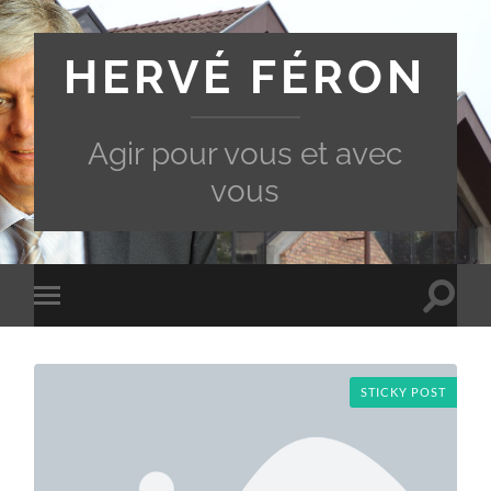
HERVÉ FÉRON
Agir pour vous et avec
vous
Toggle
Toggle
search
mobile
field
menu
STICKY POST