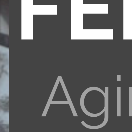
FÉ
Agi