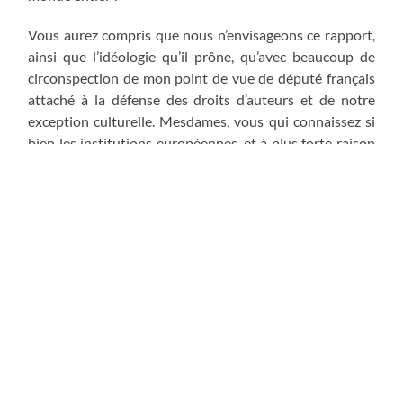
Vous aurez compris que nous n’envisageons ce rapport,
ainsi que l’idéologie qu’il prône, qu’avec beaucoup de
circonspection de mon point de vue de député français
attaché à la défense des droits d’auteurs et de notre
exception culturelle. Mesdames, vous qui connaissez si
bien les institutions européennes, et à plus forte raison
le Parlement de Strasbourg, quel crédit apportez-vous
aux paroles du Président de la Scam quand il assure que
ce rapport guidera la réforme du droit d’auteur voulue
par le Président Juncker ? Vous-mêmes, jugez-vous
certaines des préconisations de ce rapport
véritablement pertinentes, et si oui, lesquelles ?
Je profite de cette intervention pour vous poser
quelques autres questions :
– Lors d’un Conseil des Ministres le 19 février dernier, la
France et l’Allemagne ont fait part de leur volonté