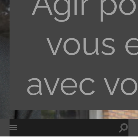
Agir po
vous 
avec v
Toggle
Toggle
search
mobile