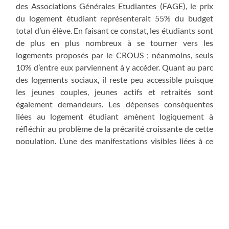
des Associations Générales Etudiantes (FAGE), le prix
du logement étudiant représenterait 55% du budget
total d’un élève. En faisant ce constat, les étudiants sont
de plus en plus nombreux à se tourner vers les
logements proposés par le CROUS ; néanmoins, seuls
10% d’entre eux parviennent à y accéder. Quant au parc
des logements sociaux, il reste peu accessible puisque
les jeunes couples, jeunes actifs et retraités sont
également demandeurs. Les dépenses conséquentes
liées au logement étudiant amènent logiquement à
réfléchir au problème de la précarité croissante de cette
population. L’une des manifestations visibles liées à ce
problème consiste en la multiplication dans les campus
des antennes du Secours populaire, qui ont pour but de
leur venir en aide. Si le système des bourses sur critères
sociaux et d’autres aides telles que les Aides
Personnalisées au Logement (APL) existent, elles sont
quasiment toujours conditionnées aux revenus des
parents. Ainsi, beaucoup d’étudiants se voient refuser